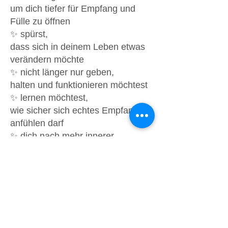
um dich tiefer für Empfang und
Fülle zu öffnen
✨ spürst,
dass sich in deinem Leben etwas
verändern möchte
✨ nicht länger nur geben,
halten und funktionieren möchtest
✨ lernen möchtest,
wie sicher sich echtes Empfangen
anfühlen darf
✨ dich nach mehr innerer
Weichheit,
Gehaltensein und Unterstützung
sehnst
✨ bereit bist,
Fülle nicht nur zu verstehen —
sondern tiefer zu verkörpern
✨ dich von einem kleinen,